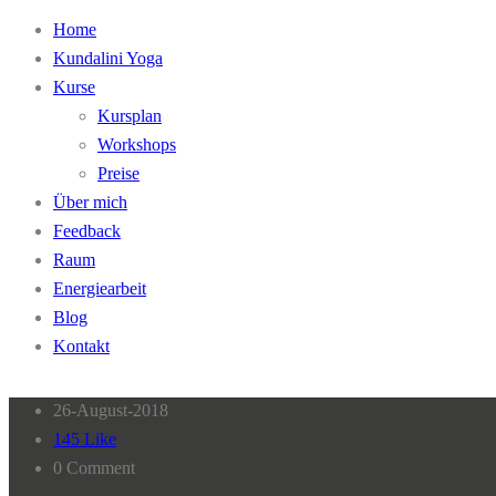
Home
Kundalini Yoga
Kurse
Kursplan
Workshops
Preise
Über mich
Feedback
Raum
Energiearbeit
Blog
Kontakt
26-August-2018
145 Like
0 Comment