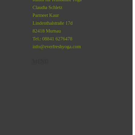
Claudia Schletz
Parmeet Kaur
Lindenthalstraße 17d
82418 Murnau
Tel.: 08841 6276478
info@everfreshyoga.com
MENÜ