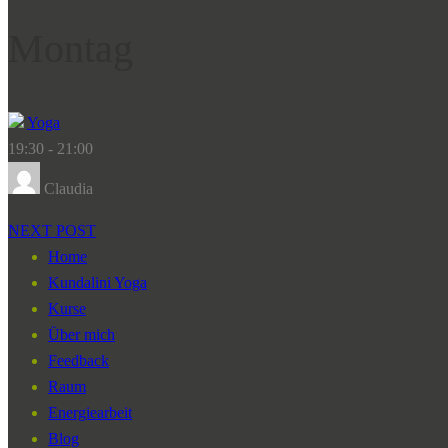
Montag
Yoga
19:30
-
21:00
Claudia
NEXT POST
Home
Kundalini Yoga
Kurse
Über mich
Feedback
Raum
Energiearbeit
Blog