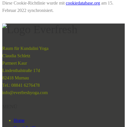
Diese Cookie-Richtlinie wurde mit
cookiedatabase.org
am 15.
Februar 2022 synchronisiert.
Raum für Kundalini Yoga
Claudia Schletz
Parmeet Kaur
Lindenthalstraße 17d
82418 Murnau
Tel.: 08841 6276478
info@everfreshyoga.com
MENÜ
Home