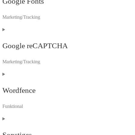
Google Fonts
service
wordpress
Marketing/Tracking
Consent
to
Google reCAPTCHA
service
google-
fonts
Marketing/Tracking
Consent
to
Wordfence
service
google-
recaptcha
Funktional
Consent
to
Sonstiges
service